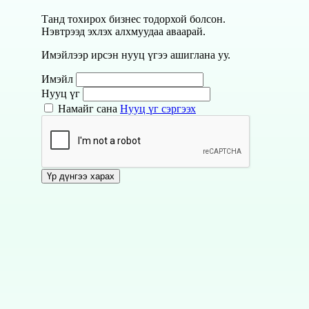
Танд тохирох бизнес тодорхой болсон.
Нэвтрээд эхлэх алхмуудаа аваарай.
Имэйлээр ирсэн нууц үгээ ашиглана уу.
Имэйл
Нууц үг
Намайг сана
Нууц үг сэргээх
Үр дүнгээ харах